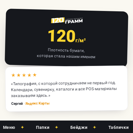
120
г/м²
Плотность бумаги,
которая стала нашим именем
★★★★★
«Типография, с которой сотрудничаем не первый год.
Календари, сувенирку, каталоги и все POS-материалы
заказываем здесь.»
Яндекс Карты
·
Сергей
еню
✦
Папки
✦
Бейджи
✦
Таблички
✦