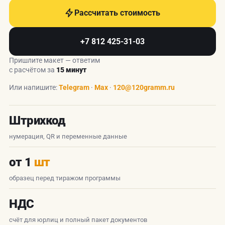
Рассчитать стоимость
+7 812 425-31-03
Пришлите макет — ответим
с расчётом за
15 минут
Или напишите:
Telegram
·
Max
·
120@120gramm.ru
Штрихкод
нумерация, QR и переменные данные
от 1
шт
образец перед тиражом программы
НДС
счёт для юрлиц и полный пакет документов