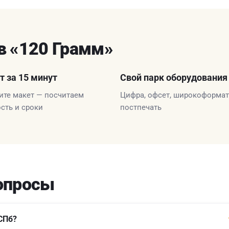
в «120 Грамм»
т за 15 минут
Свой парк оборудования
те макет — посчитаем
Цифра, офсет, широкоформат
сть и сроки
постпечать
опросы
СПб?