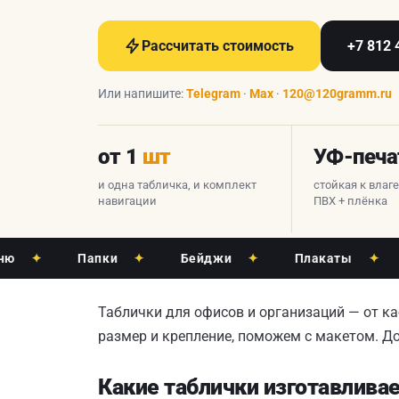
Рассчитать стоимость
+7 812 
Или напишите:
Telegram
·
Max
·
120@120gramm.ru
от 1
шт
УФ-печа
и одна табличка, и комплект
стойкая к влаг
навигации
ПВХ + плёнка
✦
Папки
✦
Бейджи
✦
Плакаты
✦
Хол
Таблички для офисов и организаций — от к
размер и крепление, поможем с макетом. До
Какие таблички изготавлива