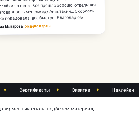
клейки на окна. Все прошло хорошо, отдельная
агодарность менеджеру Анастасии… Скорость
же порадовала, все быстро. Благодарю!»
Яндекс Карты
·
ия Макарова
Сертификаты
✦
Визитки
✦
Наклейки
✦
д фирменный стиль: подберём материал,