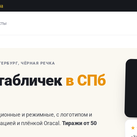
да
кты
ТЕРБУРГ, ЧЁРНАЯ РЕЧКА
 табличек
в СПб
ционные и режимные, с логотипом и
ацией и плёнкой Oracal.
Тиражи от 50
★
«З