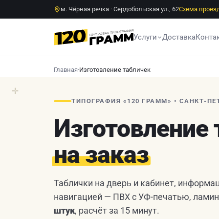
м. Чёрная речка · Сердобольская ул., 62
Схема проез
Услуги
Доставка
Конта
Главная
·
Изготовление табличек
✛
ТИПОГРАФИЯ «120 ГРАММ» • САНКТ-ПЕ
Изготовление
на заказ
Таблички на дверь и кабинет, информа
навигацией — ПВХ с УФ-печатью, ламин
штук
, расчёт за 15 минут.