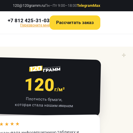
120@120gramm.ru
Пн–Пт 9:00–18:00
Telegram
Max
+7 812 425-31-03
Рассчитать заказ
Перезвоните мне
✛
120
г/м²
Плотность бумаги,
которая стала нашим именем
★★★★
аказывала информационную табличку и