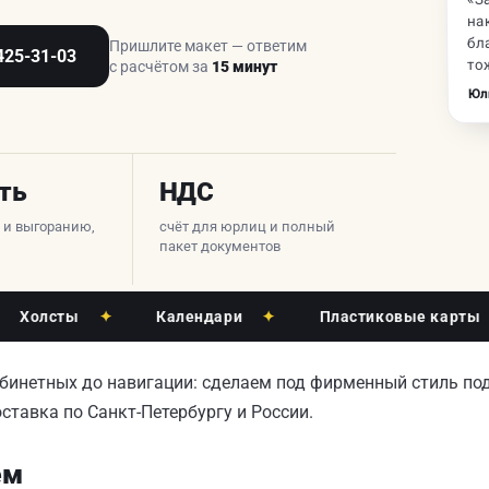
на
бл
Пришлите макет — ответим
425-31-03
то
с расчётом за
15 минут
Юл
ть
НДС
е и выгоранию,
счёт для юрлиц и полный
пакет документов
сты
✦
Календари
✦
Пластиковые карты
✦
абинетных до навигации: сделаем под фирменный стиль по
ставка по Санкт-Петербургу и России.
ем