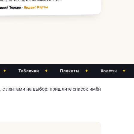
Яндекс Карты
·
илий Теркин
Таблички
✦
Плакаты
✦
Холсты
✦
Кал
 с лентами на выбор: пришлите список имён