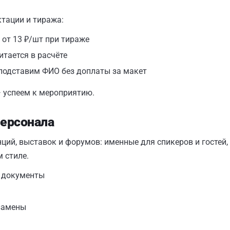
ктации и тиража:
от 13 ₽/шт при тираже
итается в расчёте
 подставим ФИО без доплаты за макет
— успеем к мероприятию.
персонала
й, выставок и форумов: именные для спикеров и гостей, 
 стиле.
е документы
 замены