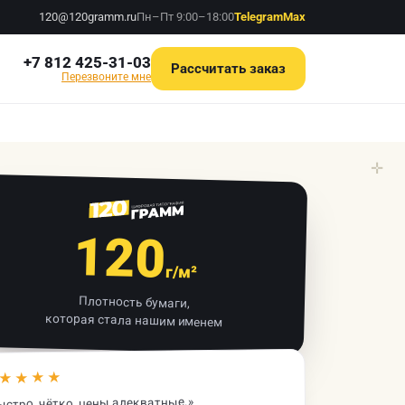
120@120gramm.ru
Пн–Пт 9:00–18:00
Telegram
Max
+7 812 425-31-03
Рассчитать заказ
Перезвоните мне
✛
120
г/м²
Плотность бумаги,
которая стала нашим именем
★★★★
ыстро, чётко, цены адекватные.»