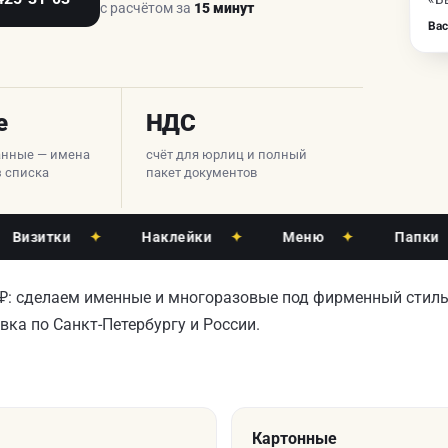
с расчётом за
15 минут
Вас
е
НДС
анные — имена
счёт для юрлиц и полный
з списка
пакет документов
итки
✦
Наклейки
✦
Меню
✦
Папки
✦
 ₽: сделаем именные и многоразовые под фирменный стиль,
вка по Санкт-Петербургу и России.
Картонные