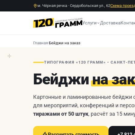
м. Чёрная речка · Сердобольская ул., 62
Схема проез
Услуги
Доставка
Конта
Главная
·
Бейджи на заказ
✛
ТИПОГРАФИЯ «120 ГРАММ» • САНКТ-ПЕ
Бейджи
на за
Картонные и ламинированные бейджи с
для мероприятий, конференций и персо
тиражами от 50 штук
, расчёт за 15 мин
Рассчитать стоимость
+7 812 