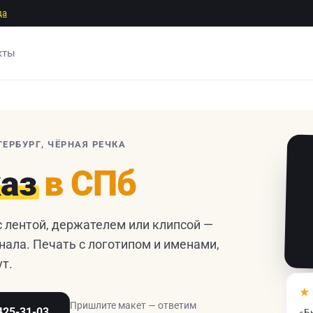
да
кты
ТЕРБУРГ, ЧЁРНАЯ РЕЧКА
каз
в СПб
 лентой, держателем или клипсой —
нала. Печать с логотипом и именами,
ут.
★
Пришлите макет — ответим
«Б
425-31-03