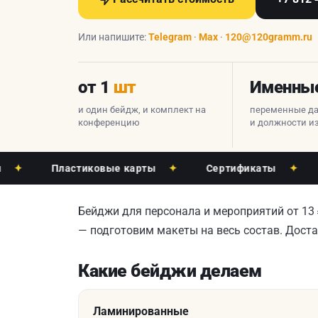
Или напишите:
Telegram
·
Max
·
120@120gramm.ru
от 1
шт
Именны
и один бейдж, и комплект на
переменные д
конференцию
и должности и
Пластиковые карты
✦
Сертификаты
✦
Виз
Бейджи для персонала и мероприятий от 13
— подготовим макеты на весь состав. Доста
Какие бейджи делаем
Ламинированные