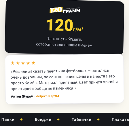
120
г/м²
Плотность бумаги,
которая стала нашим именем
★★★★★
«Решили заказать печать на футболках — остались
очень довольны, по соотношению цены и качества это
просто бомба. Материал приятный, цвет принта яркий и
при стирке вообще не изменился.»
Яндекс Карты
·
Антон Жуков
ки
✦
Бейджи
✦
Таблички
✦
Плакаты