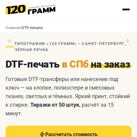
Главная
·
DTF-печать
✛
✛
ТИПОГРАФИЯ «120 ГРАММ» • САНКТ-ПЕТЕРБУРГ,
ЧЁРНАЯ РЕЧКА
DTF-печать
в СПб
на заказ
Готовые DTF-трансферы или нанесение под
ключ — на хлопке, полиэстере и смесовых
тканях, светлых и тёмных. Яркий принт, стойкий
к стирке.
Тиражи от 50 штук
, расчёт за 15
минут.
Рассчитать стоимость