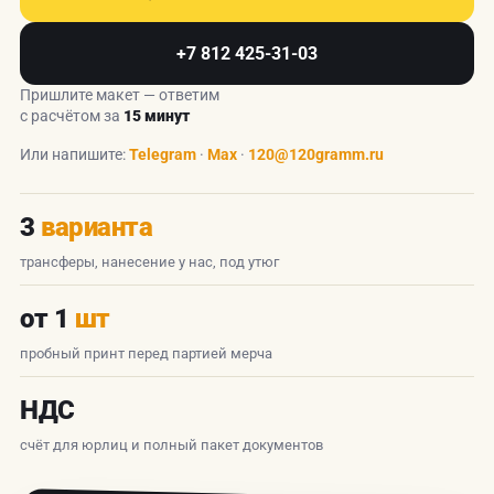
+7 812 425-31-03
Пришлите макет — ответим
с расчётом за
15 минут
Или напишите:
Telegram
·
Max
·
120@120gramm.ru
3
варианта
трансферы, нанесение у нас, под утюг
от 1
шт
пробный принт перед партией мерча
НДС
счёт для юрлиц и полный пакет документов