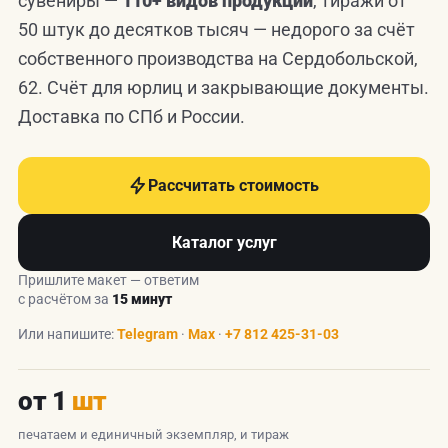
сувениры —
110+ видов продукции
, тиражи от
50 штук до десятков тысяч — недорого за счёт
собственного производства на Сердобольской,
62. Счёт для юрлиц и закрывающие документы.
Доставка по СПб и России.
Рассчитать стоимость
Каталог услуг
Пришлите макет — ответим
с расчётом за
15 минут
Или напишите:
Telegram
·
Max
·
+7 812 425-31-03
от 1
шт
печатаем и единичный экземпляр, и тираж