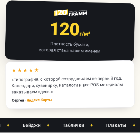
120
г/м²
Плотность бумаги,
которая стала нашим именем
★★★★★
«Типография, с которой сотрудничаем не первый год.
Календари, сувенирку, каталоги и все POS-материалы
заказываем здесь.»
Яндекс Карты
·
Сергей
✦
Бейджи
✦
Таблички
✦
Плакаты
✦