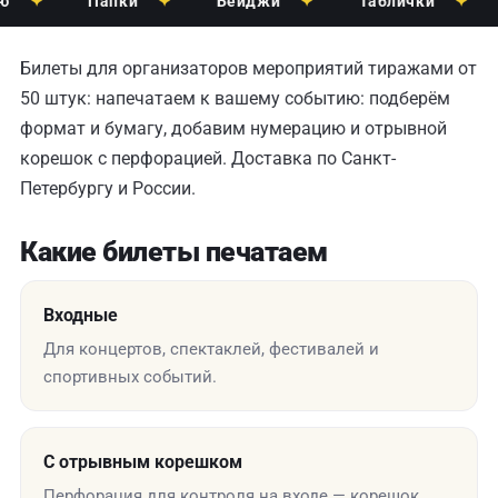
✦
Папки
✦
Бейджи
✦
Таблички
✦
П
Билеты для организаторов мероприятий тиражами от
50 штук: напечатаем к вашему событию: подберём
формат и бумагу, добавим нумерацию и отрывной
корешок с перфорацией. Доставка по Санкт-
Петербургу и России.
Какие билеты печатаем
Входные
Для концертов, спектаклей, фестивалей и
спортивных событий.
С отрывным корешком
Перфорация для контроля на входе — корешок