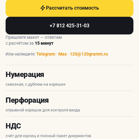
Рассчитать стоимость
+7 812 425-31-03
Пришлите макет — ответим
с расчётом за
15 минут
Или напишите:
Telegram
·
Max
·
120@120gramm.ru
Нумерация
сквозная, с дублем на корешке
Перфорация
отрывной корешок для контроля входа
НДС
счёт для юрлиц и полный пакет документов