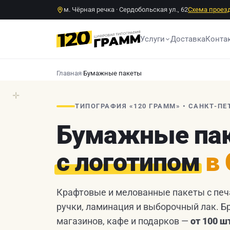
м. Чёрная речка · Сердобольская ул., 62
Схема проез
Услуги
Доставка
Конта
Главная
·
Бумажные пакеты
✛
ТИПОГРАФИЯ «120 ГРАММ» • САНКТ-ПЕ
Бумажные па
с логотипом
в
Крафтовые и мелованные пакеты с печ
ручки, ламинация и выборочный лак. Б
магазинов, кафе и подарков —
от 100 ш