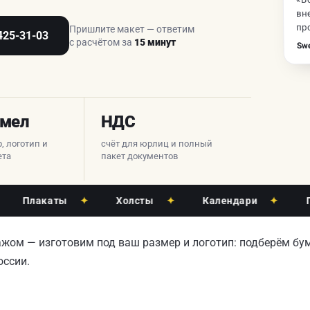
вн
пр
Пришлите макет — ответим
425-31-03
с расчётом за
15 минут
Swe
 мел
НДС
, логотип и
счёт для юрлиц и полный
ета
пакет документов
лакаты
✦
Холсты
✦
Календари
✦
Пласти
ом — изготовим под ваш размер и логотип: подберём бума
оссии.