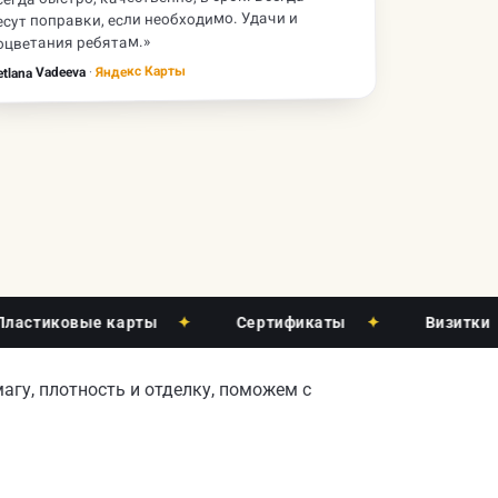
есут поправки, если необходимо. Удачи и
оцветания ребятам.»
Яндекс Карты
·
tlana Vadeeva
ковые карты
✦
Сертификаты
✦
Визитки
✦
гу, плотность и отделку, поможем с