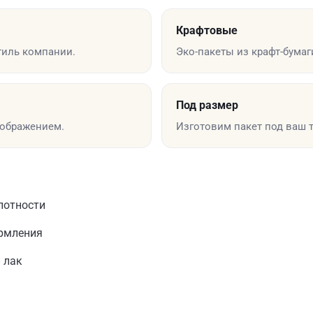
Крафтовые
иль компании.
Эко-пакеты из крафт-бумаг
Под размер
зображением.
Изготовим пакет под ваш т
лотности
ормления
 лак