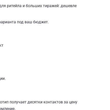
для ритейла и больших тиражей: дешевле
 варианта под ваш бюджет.
кт
ии.
готип получает десятки контактов за цену
рмление.