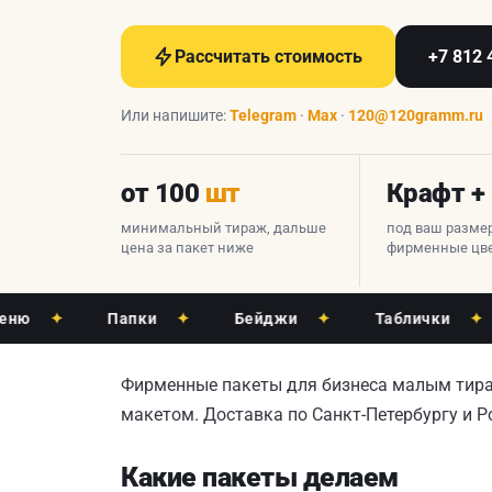
Рассчитать стоимость
+7 812 
Или напишите:
Telegram
·
Max
·
120@120gramm.ru
от 100
шт
Крафт +
минимальный тираж, дальше
под ваш размер
цена за пакет ниже
фирменные цв
✦
Папки
✦
Бейджи
✦
Таблички
✦
П
Фирменные пакеты для бизнеса малым тираж
макетом. Доставка по Санкт-Петербургу и Р
Какие пакеты делаем