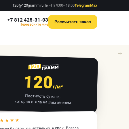
120@120gramm.ru
Пн–Пт 9:00–18:00
Telegram
Max
+7 812 425-31-03
Рассчитать заказ
Перезвоните мне
✛
120
г/м²
Плотность бумаги,
которая стала нашим именем
★★★★
егда быстро, качественно, в срок. Всегда