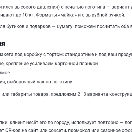
илен высокого давления) с печатью логотипа — вариант 
живают до 10 кг. Форматы «майка» и с вырубной ручкой.
для бутиков и подарков — бумагу: поможем посчитать оба
ия
акета под коробку с тортом; стандартные и под ваш проду
е; крепление усиливаем картонной планкой
имое
ия, выборочный лак по логотипу
о или габариты товара, предложим 2–3 варианта конструкц
и: клиент несёт его по городу, использует повторно — ло
ет QR-код на сайт или соцсети, промокод или сезонное офо