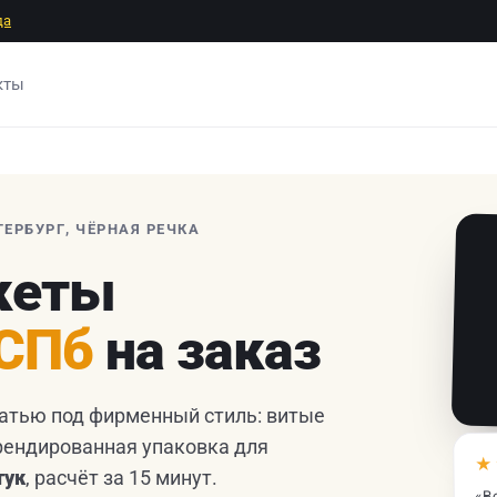
да
кты
ТЕРБУРГ, ЧЁРНАЯ РЕЧКА
кеты
 СПб
на заказ
атью под фирменный стиль: витые
рендированная упаковка для
★
тук
, расчёт за 15 минут.
«Вс