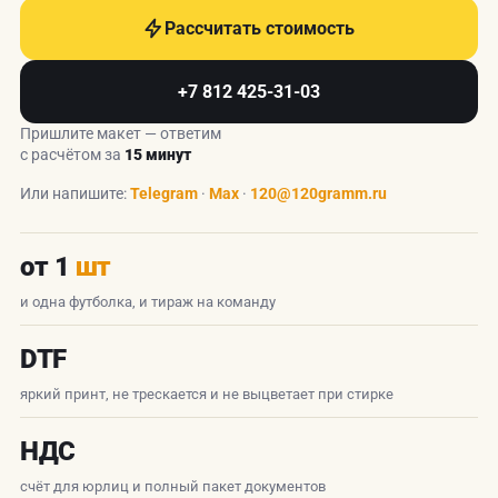
Рассчитать стоимость
+7 812 425-31-03
Пришлите макет — ответим
с расчётом за
15 минут
Или напишите:
Telegram
·
Max
·
120@120gramm.ru
от 1
шт
и одна футболка, и тираж на команду
DTF
яркий принт, не трескается и не выцветает при стирке
НДС
счёт для юрлиц и полный пакет документов