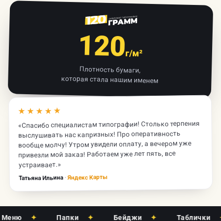
120
г/м²
Плотность бумаги,
которая стала нашим именем
★★★★★
«Спасибо специалистам типографии! Столько терпения
выслушивать нас капризных! Про оперативность
вообще молчу! Утром увидели оплату, а вечером уже
привезли мой заказ! Работаем уже лет пять, все
устраивает.»
Яндекс Карты
·
Татьяна Ильина
ню
✦
Папки
✦
Бейджи
✦
Таблички
✦