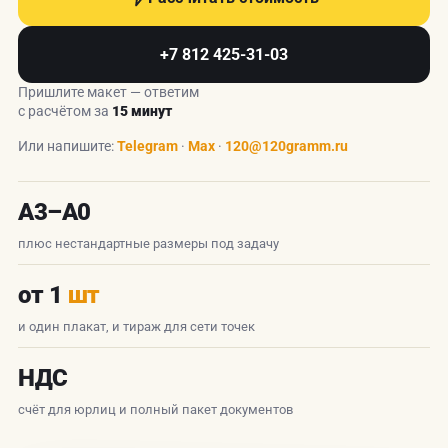
+7 812 425-31-03
Пришлите макет — ответим
с расчётом за
15 минут
Или напишите:
Telegram
·
Max
·
120@120gramm.ru
А3–А0
плюс нестандартные размеры под задачу
от 1
шт
и один плакат, и тираж для сети точек
НДС
счёт для юрлиц и полный пакет документов