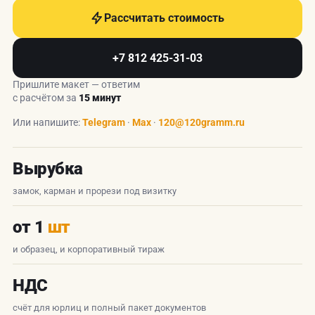
Рассчитать стоимость
+7 812 425-31-03
Пришлите макет — ответим
с расчётом за
15 минут
Или напишите:
Telegram
·
Max
·
120@120gramm.ru
Вырубка
замок, карман и прорези под визитку
от 1
шт
и образец, и корпоративный тираж
НДС
счёт для юрлиц и полный пакет документов