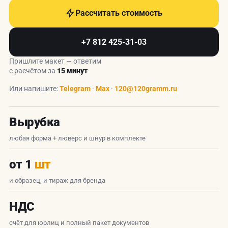
Рассчитать стоимость
+7 812 425-31-03
Пришлите макет — ответим
с расчётом за
15 минут
Или напишите:
Telegram
·
Max
·
120@120gramm.ru
Вырубка
любая форма + люверс и шнур в комплекте
от 1
шт
и образец, и тираж для бренда
НДС
счёт для юрлиц и полный пакет документов