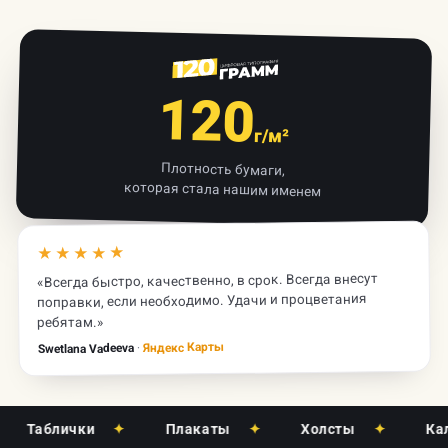
120
г/м²
Плотность бумаги,
которая стала нашим именем
★★★★★
«Всегда быстро, качественно, в срок. Всегда внесут
поправки, если необходимо. Удачи и процветания
ребятам.»
Яндекс Карты
·
Swetlana Vadeeva
блички
✦
Плакаты
✦
Холсты
✦
Календар