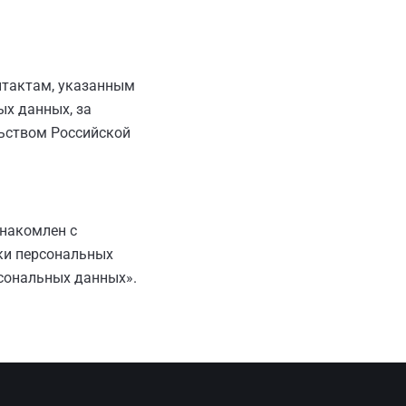
нтактам, указанным
ых данных, за
льством Российской
знакомлен с
ки персональных
рсональных данных».