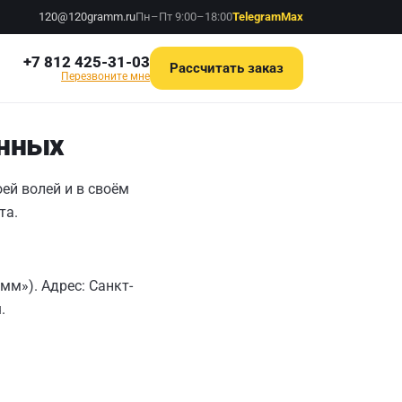
120@120gramm.ru
Пн–Пт 9:00–18:00
Telegram
Max
+7 812 425-31-03
Рассчитать заказ
Перезвоните мне
анных
ей волей и в своём
та.
м»). Адрес: Санкт-
.