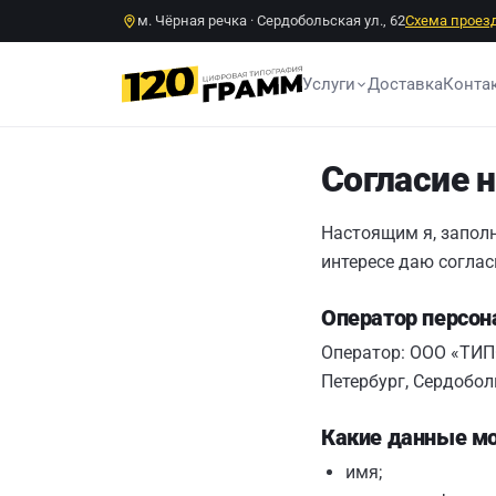
м. Чёрная речка · Сердобольская ул., 62
Схема проез
Услуги
Доставка
Конта
Согласие 
Настоящим я, заполн
интересе даю соглас
Оператор персо
Оператор: ООО «ТИП
Петербург, Сердоболь
Какие данные мо
имя;