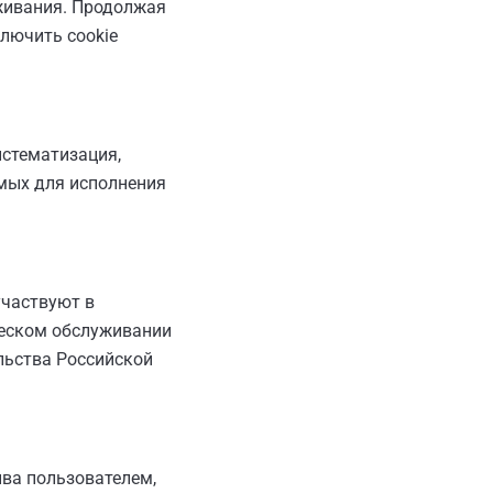
живания. Продолжая
ключить cookie
истематизация,
имых для исполнения
участвуют в
ическом обслуживании
льства Российской
ыва пользователем,