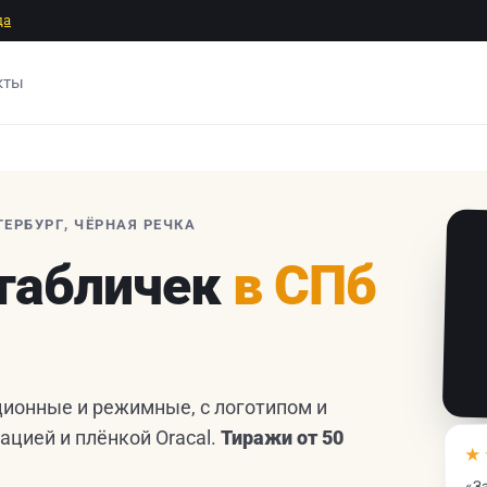
да
кты
ТЕРБУРГ, ЧЁРНАЯ РЕЧКА
 табличек
в СПб
ционные и режимные, с логотипом и
ацией и плёнкой Oracal.
Тиражи от 50
★
«З