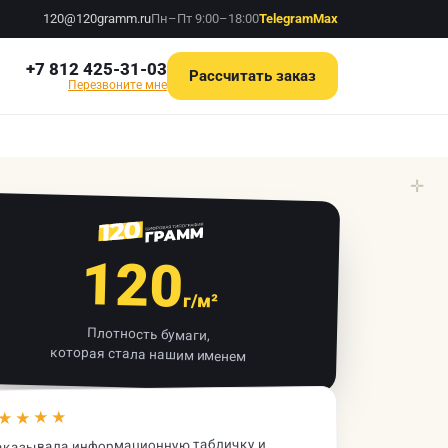
120@120gramm.ru
Пн–Пт 9:00–18:00
Telegram
Max
+7 812 425-31-03
Рассчитать заказ
Перезвоните мне
✛
120
г/м²
Плотность бумаги,
которая стала нашим именем
★★★★
аказывала информационную табличку и