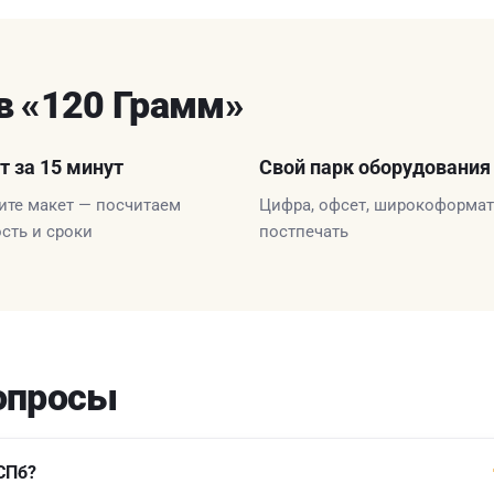
в «120 Грамм»
т за 15 минут
Свой парк оборудования
те макет — посчитаем
Цифра, офсет, широкоформат
сть и сроки
постпечать
опросы
СПб?