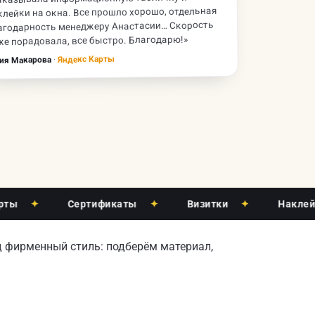
клейки на окна. Все прошло хорошо, отдельная
агодарность менеджеру Анастасии… Скорость
же порадовала, все быстро. Благодарю!»
Яндекс Карты
·
ия Макарова
✦
Сертификаты
✦
Визитки
✦
Наклейки
д фирменный стиль: подберём материал,