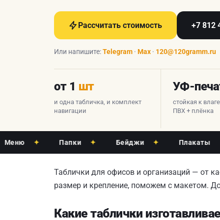
Рассчитать стоимость
+7 812 
Или напишите:
Telegram
·
Max
·
120@120gramm.ru
от 1
шт
УФ-печа
и одна табличка, и комплект
стойкая к влаг
навигации
ПВХ + плёнка
ю
✦
Папки
✦
Бейджи
✦
Плакаты
✦
Таблички для офисов и организаций — от к
размер и крепление, поможем с макетом. До
Какие таблички изготавлива