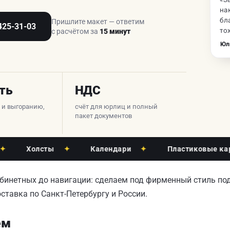
на
бл
Пришлите макет — ответим
425-31-03
то
с расчётом за
15 минут
Юл
ть
НДС
е и выгоранию,
счёт для юрлиц и полный
пакет документов
Холсты
✦
Календари
✦
Пластиковые карты
абинетных до навигации: сделаем под фирменный стиль по
ставка по Санкт-Петербургу и России.
ем