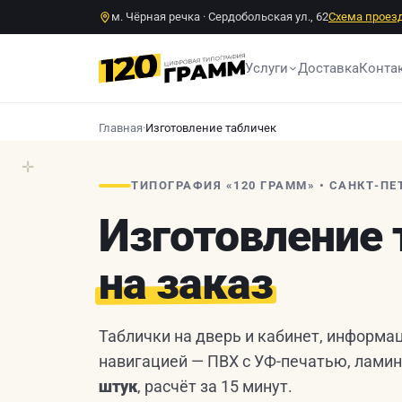
м. Чёрная речка · Сердобольская ул., 62
Схема проез
Услуги
Доставка
Конта
Главная
·
Изготовление табличек
✛
ТИПОГРАФИЯ «120 ГРАММ» • САНКТ-ПЕ
Изготовление
на заказ
Таблички на дверь и кабинет, информа
навигацией — ПВХ с УФ-печатью, ламин
штук
, расчёт за 15 минут.