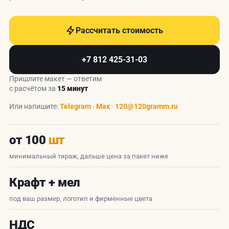
Рассчитать стоимость
+7 812 425-31-03
Пришлите макет — ответим
с расчётом за
15 минут
Или напишите:
Telegram
·
Max
·
120@120gramm.ru
от 100
шт
минимальный тираж, дальше цена за пакет ниже
Крафт + мел
под ваш размер, логотип и фирменные цвета
НДС