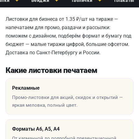
✦
Бейджи
✦
Таблички
✦
Плакаты
✦
Листовки для бизнеса от 1.35 ₽/шт на тираже —
напечатаем для промо, раздачи и рассылки:
поможем с дизайном, подберём формат и бумагу под
бюджет — малые тиражи цифрой, большие офсетом.
Доставка по Санкт-Петербургу и России.
Какие листовки печатаем
Рекламные
Промо-листовки для акций, скидок и открытий —
яркая меловка, полный цвет.
Форматы А6, А5, А4
От карманной до подробной презентационной