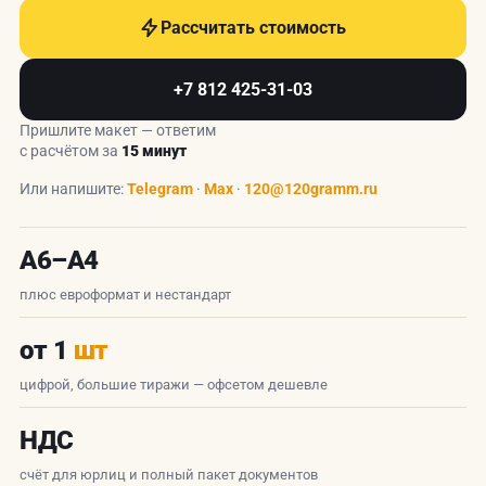
Рассчитать стоимость
+7 812 425-31-03
Пришлите макет — ответим
с расчётом за
15 минут
Или напишите:
Telegram
·
Max
·
120@120gramm.ru
А6–А4
плюс евроформат и нестандарт
от 1
шт
цифрой, большие тиражи — офсетом дешевле
НДС
счёт для юрлиц и полный пакет документов