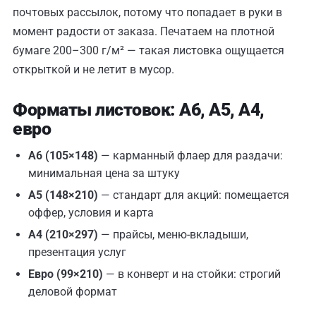
почтовых рассылок, потому что попадает в руки в
момент радости от заказа. Печатаем на плотной
бумаге 200–300 г/м² — такая листовка ощущается
открыткой и не летит в мусор.
Форматы листовок: А6, А5, А4,
евро
А6 (105×148)
— карманный флаер для раздачи:
минимальная цена за штуку
А5 (148×210)
— стандарт для акций: помещается
оффер, условия и карта
А4 (210×297)
— прайсы, меню-вкладыши,
презентация услуг
Евро (99×210)
— в конверт и на стойки: строгий
деловой формат