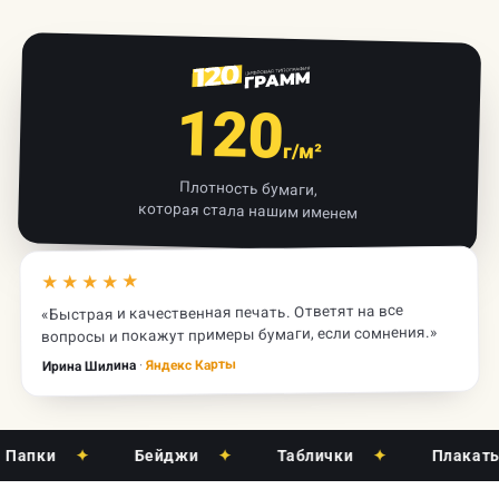
120
г/м²
Плотность бумаги,
которая стала нашим именем
★★★★★
«Быстрая и качественная печать. Ответят на все
вопросы и покажут примеры бумаги, если сомнения.»
Яндекс Карты
·
Ирина Шилина
ки
✦
Бейджи
✦
Таблички
✦
Плакаты