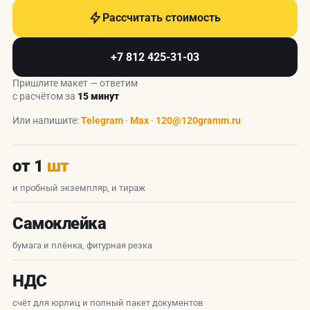
Рассчитать стоимость
+7 812 425-31-03
Пришлите макет — ответим
с расчётом за
15 минут
Или напишите:
Telegram
·
Max
·
120@120gramm.ru
от 1
шт
и пробный экземпляр, и тираж
Самоклейка
бумага и плёнка, фигурная резка
НДС
счёт для юрлиц и полный пакет документов