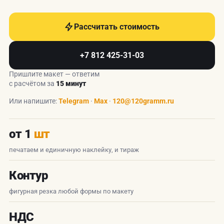
Рассчитать стоимость
+7 812 425-31-03
Пришлите макет — ответим
с расчётом за
15 минут
Или напишите:
Telegram
·
Max
·
120@120gramm.ru
от 1
шт
печатаем и единичную наклейку, и тираж
Контур
фигурная резка любой формы по макету
НДС