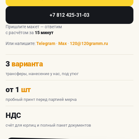
+7 812 425-31-03
Пришлите макет — ответим
с расчётом за
15 минут
Или напишите:
Telegram
·
Max
·
120@120gramm.ru
3
варианта
трансферы, нанесение у нас, под утюг
от 1
шт
пробный принт перед партией мерча
НДС
счёт для юрлиц и полный пакет документов