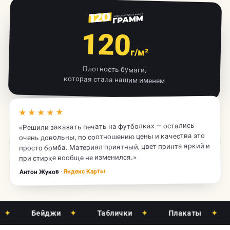
120
г/м²
Плотность бумаги,
которая стала нашим именем
★★★★★
«Решили заказать печать на футболках — остались
очень довольны, по соотношению цены и качества это
просто бомба. Материал приятный, цвет принта яркий и
при стирке вообще не изменился.»
Яндекс Карты
·
Антон Жуков
Бейджи
✦
Таблички
✦
Плакаты
✦
Х