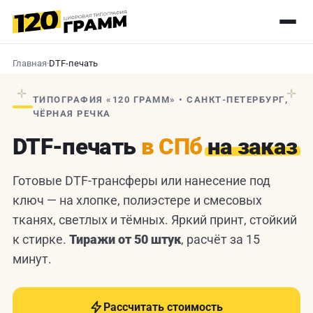
Главная
·
DTF-печать
✛
✛
ТИПОГРАФИЯ «120 ГРАММ» • САНКТ-ПЕТЕРБУРГ,
ЧЁРНАЯ РЕЧКА
DTF-печать
в СПб
на заказ
Готовые DTF-трансферы или нанесение под
ключ — на хлопке, полиэстере и смесовых
тканях, светлых и тёмных. Яркий принт, стойкий
к стирке.
Тиражи от 50 штук
, расчёт за 15
минут.
Рассчитать стоимость