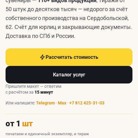
сувениры —
110+ видов продукции
, тиражи от
50 штук до десятков тысяч — недорого за счёт
собственного производства на Сердобольской,
62. Счёт для юрлиц и закрывающие документы.
Доставка по СПб и России.
Рассчитать стоимость
Каталог услуг
Пришлите макет — ответим
с расчётом за
15 минут
Или напишите:
Telegram
·
Max
·
+7 812 425-31-03
от 1
шт
печатаем и единичный экземпляр, и тираж