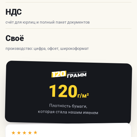
НДС
счёт для юрлиц и полный пакет документов
Своё
производство: цифра, офсет, широкоформат
120
г/м²
Плотность бумаги,
которая стала нашим именем
★★★★★