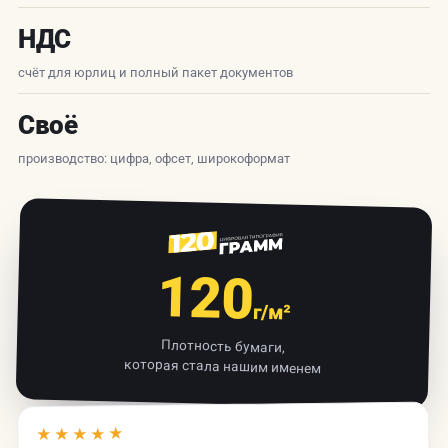
НДС
счёт для юрлиц и полный пакет документов
Своё
производство: цифра, офсет, широкоформат
120
г/м²
Плотность бумаги,
которая стала нашим именем
★★★★★