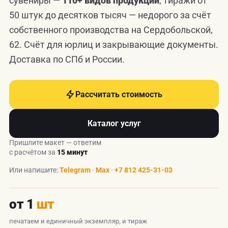
сувениры —
110+ видов продукции
, тиражи от
50 штук до десятков тысяч — недорого за счёт
собственного производства на Сердобольской,
62. Счёт для юрлиц и закрывающие документы.
Доставка по СПб и России.
Рассчитать стоимость
Каталог услуг
Пришлите макет — ответим
с расчётом за
15 минут
Или напишите:
Telegram
·
Max
·
+7 812 425-31-03
от 1
шт
печатаем и единичный экземпляр, и тираж