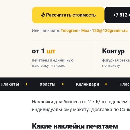
Рассчитать стоимость
+7 812 
Или напишите:
Telegram
·
Max
·
120@120gramm.ru
от 1
шт
Контур
печатаем и единичную
фигурная резк
наклейку, и тираж
по макету
аты
✦
Холсты
✦
Календари
✦
Пластиков
Наклейки для бизнеса от 2.7 ₽/шт: сделаем
индивидуальному макету. Доставка по Санкт
Какие наклейки печатаем