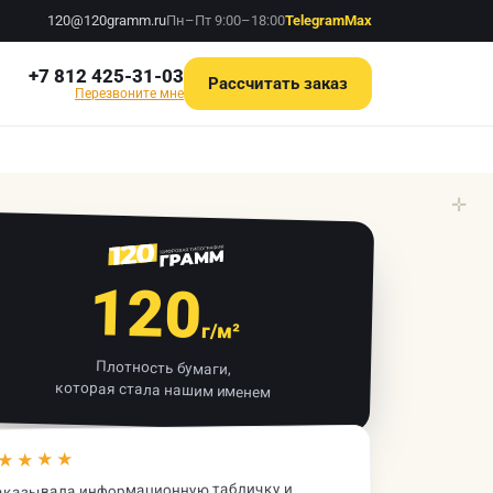
120@120gramm.ru
Пн–Пт 9:00–18:00
Telegram
Max
+7 812 425-31-03
Рассчитать заказ
Перезвоните мне
✛
120
г/м²
Плотность бумаги,
которая стала нашим именем
★★★★
аказывала информационную табличку и