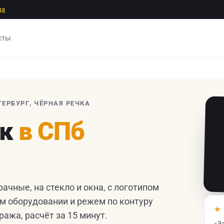
да
кты
ТЕРБУРГ, ЧЁРНАЯ РЕЧКА
ек
в СПб
чные, на стекло и окна, с логотипом
м оборудовании и режем по контуру
★
ража, расчёт за 15 минут.
«З