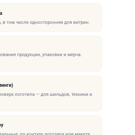
а
, в том числе односторонняя для витрин.
ование продукции, упаковки и мерча.
инги)
оверх логотипа — для шильдов, техники и
ру
альные, по контуру логотипа или макета.