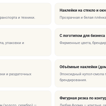
Наклейки на стекло и окн
ранспорта и техники.
Прозрачная и белая плёнка
С логотипом для бизнеса
ла, упаковки и
Фирменные цвета, брендир
Объёмные наклейки (дом
вки и раздаточных
Эпоксидный купол-смола п
брендирования.
Фигурная резка по конту
 (золото, серебро) —
Любая форма — круглые, ов