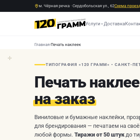
м. Чёрная речка · Сердобольская ул., 62
Схема проез
Услуги
Доставка
Конта
Главная
·
Печать наклеек
✛
ТИПОГРАФИЯ «120 ГРАММ» • САНКТ-ПЕ
Печать накле
на заказ
Виниловые и бумажные наклейки, прозра
для брендирования — печатаем на своё
любой формы.
Тиражи от 50 штук
до ти