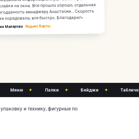
клейки на окна. Все прошло хорошо, отдельная
агодарность менеджеру Анастасии… Скорость
же порадовала, все быстро. Благодарю!»
Яндекс Карты
·
ия Макарова
еню
✦
Папки
✦
Бейджи
✦
Таблички
✦
упаковку и технику, фигурные по