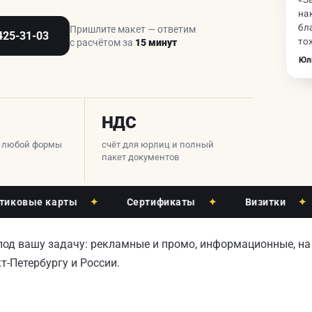
на
бл
Пришлите макет — ответим
425-31-03
то
с расчётом за
15 минут
Юл
НДС
а любой формы
счёт для юрлиц и полный
пакет документов
ые карты
✦
Сертификаты
✦
Визитки
✦
М
 под вашу задачу: рекламные и промо, информационные, на 
-Петербургу и России.